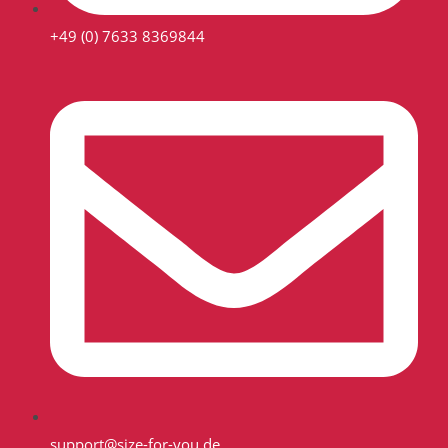
+49 (0) 7633 8369844
support@size-for-you.de